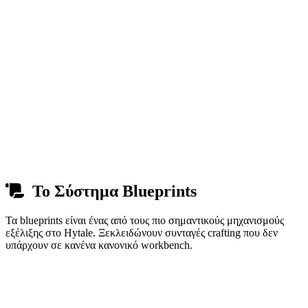
δεν θέλεις adds κατά τη μάχη με τον boss.
Το Golem έχει αργή αλλά ισχυρή επίθεση slam. Μείνε
κινητικός και αποφύγε πλαϊνά αντί προς τα πίσω.
Ψάξε κάθε κιβώτιο στο dungeon — τα blueprints κρύβονται
εύκολα αν βιάζεσαι κατά τη μάχη.
Αν πεθάνεις, η πρόοδός σου στο dungeon διατηρείται —
μπες ξανά και συνέχισε από εκεί που επανεμφανίστηκαν οι
εχθροί.
Το Σύστημα Blueprints
Τα blueprints είναι ένας από τους πιο σημαντικούς μηχανισμούς
εξέλιξης στο Hytale. Ξεκλειδώνουν συνταγές crafting που δεν
υπάρχουν σε κανένα κανονικό workbench.
Τα blueprints πέφτουν από dungeon chests και boss εχθρούς
— όχι από κανονική μάχη στον ανοιχτό κόσμο.