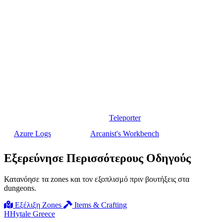
Άνοιξε
κάθε
κιβώτιο — τα blueprints ξεφεύγουν εύκολα αν
βιάζεσαι μέσα στα combat rooms.
Επισκεύαζε τον εξοπλισμό σου πριν μπεις σε dungeon.
Χαλασμένη πανοπλία μειώνει σημαντικά την επιβίωσή σου.
Καθάρισε τα trash mobs πριν τραβήξεις boss. Να μάχεσαι
πολλούς εχθρούς ενώ έχεις boss είναι σχεδόν πάντα
θανατηφόρο.
Τα Portal Dungeons απαιτούν
Teleporter
— κατασκεύασέ το από
Azure Logs
+ Kelp στο
Arcanist's Workbench
.
Εξερεύνησε Περισσότερους Οδηγούς
Κατανόησε τα zones και τον εξοπλισμό πριν βουτήξεις στα
dungeons.
Εξέλιξη Zones
Items & Crafting
H
Hytale Greece