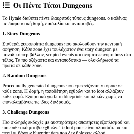
Οι Πέντε Τύποι Dungeons
Το Hytale διαθέτει πέντε διακριτούς τύπους dungeons, ο καθένας
με διαφορετική δομή, δυσκολία και ανταμοιβές.
1. Story Dungeons
Σταθερά, χειροποίητα dungeons που ακολουθούν την κεντρική
αφήγηση. Κάθε zone έχει τουλάχιστον ένα story dungeon με
μοναδικό περιβάλλον, scripted events και ονοματεπώνυμο boss στο
τέλος. Τα πιο αξέχαστα και ανταποδοτικά — ολοκλήρωσέ τα
πρώτα σε κάθε zone.
2. Random Dungeons
Procedurally generated dungeons που εμφανίζονται σκόρπια σε
κάθε zone. Η δομή, η τοποθέτηση εχθρών και το loot αλλάζουν
κάθε φορά. Εξαιρετικά για farm blueprints και υλικών χωρίς να
επαναλαμβάνεις τις ίδιες διαδρομές.
3. Challenge Dungeons
Πιο σκληρές εκδοχές με αυστηρότερες απαιτήσεις εξοπλισμού και
πιο επιθετικά μοτίβα εχθρών. Τα loot pools είναι πλουσιότερα και
περιλαμβάνουν blueprint tiers που δεν βρίσκεις αλλού.