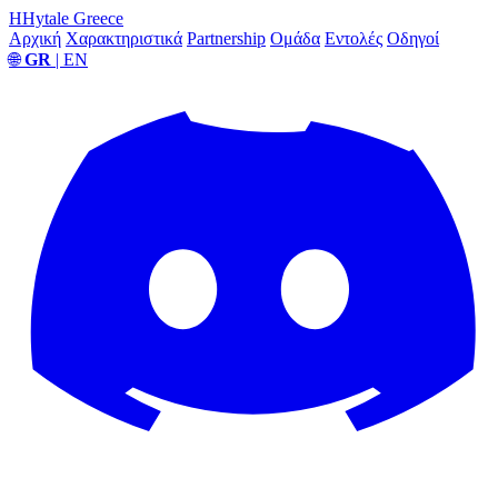
H
Hytale Greece
Αρχική
Χαρακτηριστικά
Partnership
Ομάδα
Εντολές
Οδηγοί
🌐
GR
| EN