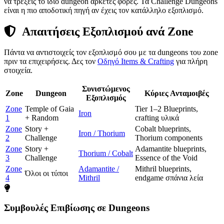
να τρέξεις το ίδιο dungeon αρκετές φορές. Τα Challenge Dungeons
είναι η πιο αποδοτική πηγή αν έχεις τον κατάλληλο εξοπλισμό.
Απαιτήσεις Εξοπλισμού ανά Zone
Πάντα να αντιστοιχείς τον εξοπλισμό σου με τα dungeons του zone
πριν τα επιχειρήσεις. Δες τον
Οδηγό Items & Crafting
για πλήρη
στοιχεία.
Συνιστώμενος
Zone
Dungeon
Κύριες Ανταμοιβές
Εξοπλισμός
Zone
Temple of Gaia
Tier 1–2 Blueprints,
Iron
1
+ Random
crafting υλικά
Zone
Story +
Cobalt blueprints,
Iron / Thorium
2
Challenge
Thorium components
Zone
Story +
Adamantite blueprints,
Thorium / Cobalt
3
Challenge
Essence of the Void
Zone
Adamantite /
Mithril blueprints,
Όλοι οι τύποι
4
Mithril
endgame σπάνια λεία
Συμβουλές Επιβίωσης σε Dungeons