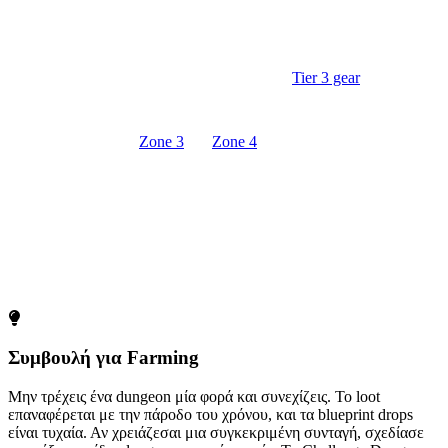
Μόλις μάθεις ένα blueprint, η συνταγή ξεκλειδώνεται μόνιμα
στο crafting menu σου.
Μερικά από τα καλύτερα components
Tier 3 gear
είναι
προσβάσιμα μόνο μέσω blueprints που βρίσκονται σε
dungeons του
Zone 3
και
Zone 4
.
Μπορείς να τρέχεις το ίδιο dungeon πολλές φορές — τα
blueprint drops δεν είναι εγγυημένα στην πρώτη επίσκεψη.
Τα Challenge Dungeons έχουν τα υψηλότερα ποσοστά
blueprint drops από όλους τους τύπους.
Συμβουλή για Farming
Μην τρέχεις ένα dungeon μία φορά και συνεχίζεις. Το loot
επαναφέρεται με την πάροδο του χρόνου, και τα blueprint drops
είναι τυχαία. Αν χρειάζεσαι μια συγκεκριμένη συνταγή, σχεδίασε