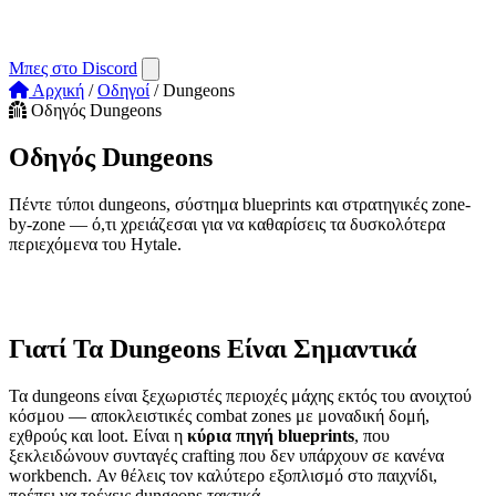
Μπες στο Discord
Αρχική
/
Οδηγοί
/
Dungeons
Οδηγός Dungeons
Οδηγός
Dungeons
Πέντε τύποι dungeons, σύστημα blueprints και στρατηγικές zone-
by-zone — ό,τι χρειάζεσαι για να καθαρίσεις τα δυσκολότερα
περιεχόμενα του Hytale.
Τελευταία ενημέρωση:
Early Access — Update 6 (Μάιος 2026)
Γιατί Τα Dungeons Είναι Σημαντικά
Τα dungeons είναι ξεχωριστές περιοχές μάχης εκτός του ανοιχτού
κόσμου — αποκλειστικές combat zones με μοναδική δομή,
εχθρούς και loot. Είναι η
κύρια πηγή blueprints
, που
ξεκλειδώνουν συνταγές crafting που δεν υπάρχουν σε κανένα
workbench. Αν θέλεις τον καλύτερο εξοπλισμό στο παιχνίδι,
πρέπει να τρέχεις dungeons τακτικά.