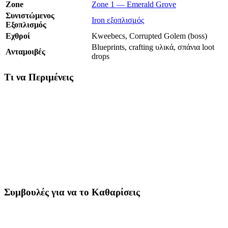
Zone
Zone 1 — Emerald Grove
Συνιστώμενος
Iron εξοπλισμός
Εξοπλισμός
Εχθροί
Kweebecs, Corrupted Golem (boss)
Blueprints, crafting υλικά, σπάνια loot
Ανταμοιβές
drops
Τι να Περιμένεις
Ο Temple of Gaia είναι μια υπερανεπτυγμένη πέτρινη κατασκευή
κρυμμένη στα δάση του Emerald Grove. Kweebecs — τα μικρά,
φυλετικά mobs του Hytale — φυλάνε τα εξωτερικά δωμάτια, αλλά
η πραγματική πρόκληση είναι ο
Corrupted Golem
boss στο
κέντρο. Το Golem έχει υψηλά HP και χτυπάει δυνατά —
βεβαιώσου ότι το Iron gear σου είναι πλήρες πριν μπεις.
Συμβουλές για να το Καθαρίσεις
Καθάρισε τα kweebec δωμάτια πριν πλησιάσεις το Golem —