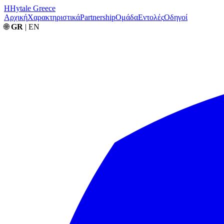
H
Hytale Greece
Αρχική
Χαρακτηριστικά
Partnership
Ομάδα
Εντολές
Οδηγοί
🌐
GR
| EN